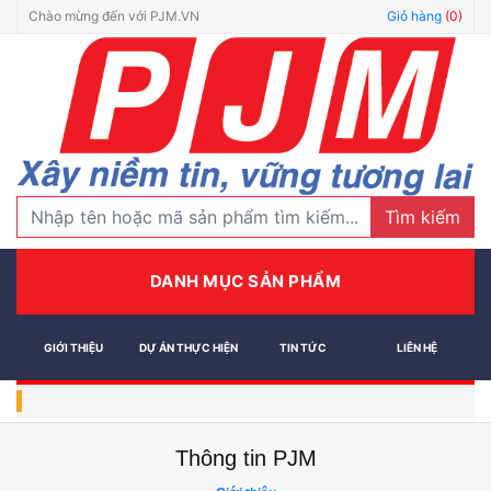
Chào mừng đến với PJM.VN
Giỏ hàng
(0)
Tìm kiếm
DANH MỤC SẢN PHẨM
GIỚI THIỆU
DỰ ÁN THỰC HIỆN
TIN TỨC
LIÊN HỆ
Thông tin PJM