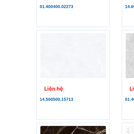
01.400400.02273
14.6
Liên hệ
L
14.500500.15713
01.4