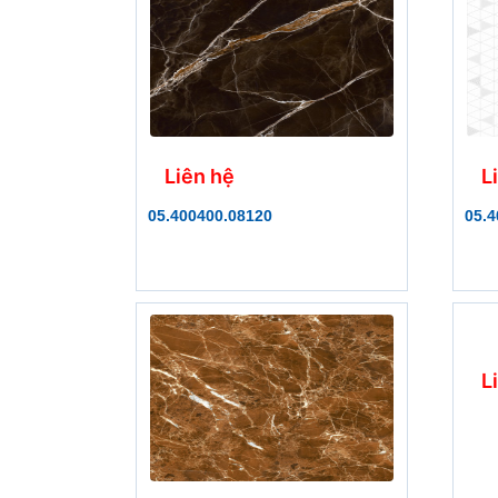
Liên hệ
L
05.400400.08120
05.4
L