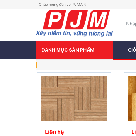
Chào mừng đến với PJM.VN
DANH MỤC SẢN PHẨM
GIỚ
Liên hệ
L