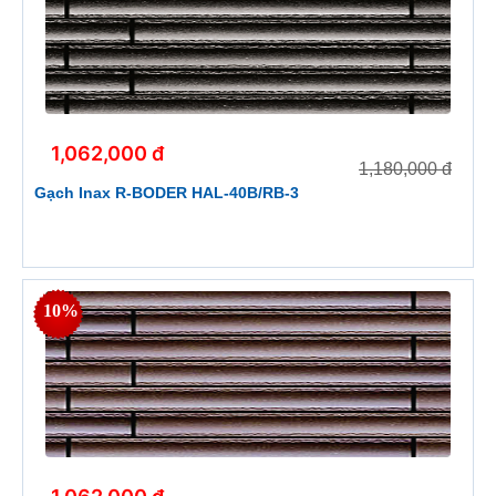
1,062,000 đ
1,180,000 đ
Gạch Inax R-BODER HAL-40B/RB-3
10%