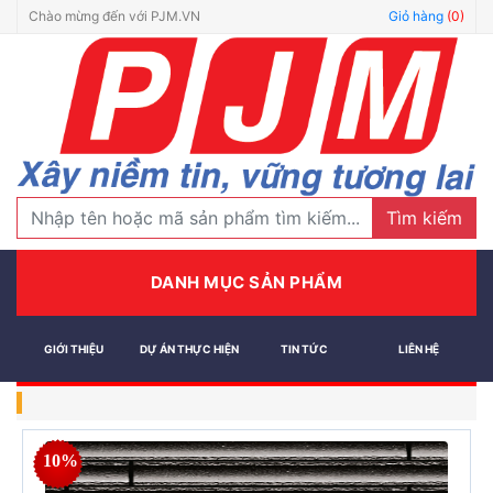
Chào mừng đến với PJM.VN
Giỏ hàng
(0)
Tìm kiếm
DANH MỤC SẢN PHẨM
GIỚI THIỆU
DỰ ÁN THỰC HIỆN
TIN TỨC
LIÊN HỆ
10%